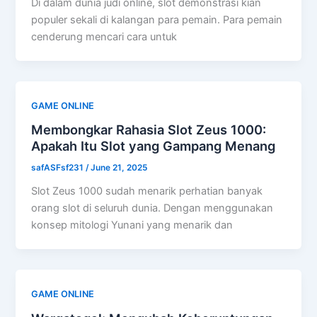
Di dalam dunia judi online, slot demonstrasi kian
populer sekali di kalangan para pemain. Para pemain
cenderung mencari cara untuk
GAME ONLINE
Membongkar Rahasia Slot Zeus 1000:
Apakah Itu Slot yang Gampang Menang
safASFsf231
/
June 21, 2025
Slot Zeus 1000 sudah menarik perhatian banyak
orang slot di seluruh dunia. Dengan menggunakan
konsep mitologi Yunani yang menarik dan
GAME ONLINE