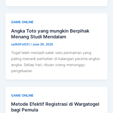
GAME ONLINE
Angka Toto yang mungkin Berpihak
Menang Studi Mendalam
safASFsf231
/
June 29, 2025
Togel telah menjadi salah satu permainan yang
paling menarik perhatian di kalangan pecinta angka-
angka. Setiap hari, ribuan orang menunggu
pengeluaran
GAME ONLINE
Metode Efektif Registrasi di Wargatogel
bagi Pemula