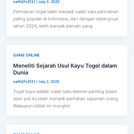
safASFsf231
/
July 3, 2025
Permainan togel telah menjadi salah satu permainan
paling populer di Indonesia, dan dengan datangnya
tahun 2024, lebih banyak pemain yang
GAME ONLINE
Meneliti Sejarah Usul Kayu Togel dalam
Dunia
safASFsf231
/
July 2, 2025
Togel kayu adalah salah satu elemen penting dalam
alam judi itu telah menarik perhatian sejumlah orang.
Walaupun istilah ini mungkin