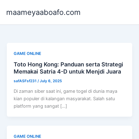
Skip
maameyaaboafo.com
to
content
GAME ONLINE
Toto Hong Kong: Panduan serta Strategi
Memakai Satria 4-D untuk Menjdi Juara
safASFsf231
/
July 6, 2025
Di zaman siber saat ini, game togel di dunia maya
kian populer di kalangan masyarakat. Salah satu
platform yang sangat […]
GAME ONLINE