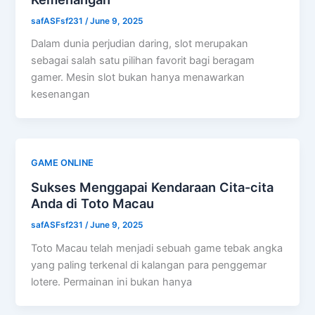
safASFsf231
/
June 9, 2025
Dalam dunia perjudian daring, slot merupakan
sebagai salah satu pilihan favorit bagi beragam
gamer. Mesin slot bukan hanya menawarkan
kesenangan
GAME ONLINE
Sukses Menggapai Kendaraan Cita-cita
Anda di Toto Macau
safASFsf231
/
June 9, 2025
Toto Macau telah menjadi sebuah game tebak angka
yang paling terkenal di kalangan para penggemar
lotere. Permainan ini bukan hanya