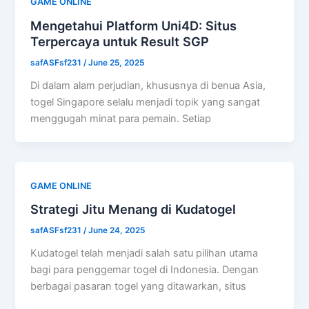
GAME ONLINE
Mengetahui Platform Uni4D: Situs
Terpercaya untuk Result SGP
safASFsf231
/
June 25, 2025
Di dalam alam perjudian, khususnya di benua Asia,
togel Singapore selalu menjadi topik yang sangat
menggugah minat para pemain. Setiap
GAME ONLINE
Strategi Jitu Menang di Kudatogel
safASFsf231
/
June 24, 2025
Kudatogel telah menjadi salah satu pilihan utama
bagi para penggemar togel di Indonesia. Dengan
berbagai pasaran togel yang ditawarkan, situs