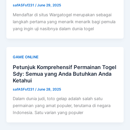
safASFsf231
/
June 29, 2025
Mendaftar di situs Wargatogel merupakan sebagai
langkah pertama yang menarik menarik bagi pemula
yang ingin uji nasibnya dalam dunia togel
GAME ONLINE
Petunjuk Komprehensif Permainan Togel
Sdy: Semua yang Anda Butuhkan Anda
Ketahui
safASFsf231
/
June 28, 2025
Dalam dunia judi, toto gelap adalah salah satu
permainan yang amat populer, terutama di negara
Indonesia. Satu varian yang populer