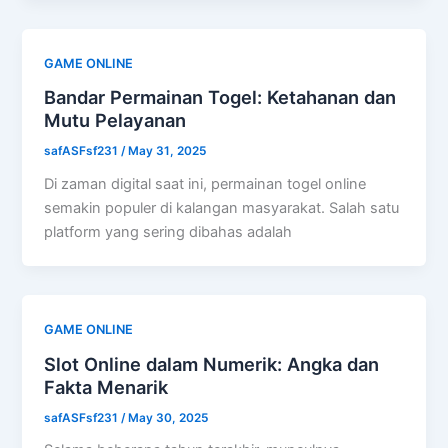
GAME ONLINE
Bandar Permainan Togel: Ketahanan dan
Mutu Pelayanan
safASFsf231
/
May 31, 2025
Di zaman digital saat ini, permainan togel online
semakin populer di kalangan masyarakat. Salah satu
platform yang sering dibahas adalah
GAME ONLINE
Slot Online dalam Numerik: Angka dan
Fakta Menarik
safASFsf231
/
May 30, 2025