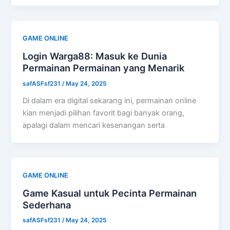
GAME ONLINE
Login Warga88: Masuk ke Dunia
Permainan Permainan yang Menarik
safASFsf231
/
May 24, 2025
Di dalam era digital sekarang ini, permainan online
kian menjadi pilihan favorit bagi banyak orang,
apalagi dalam mencari kesenangan serta
GAME ONLINE
Game Kasual untuk Pecinta Permainan
Sederhana
safASFsf231
/
May 24, 2025