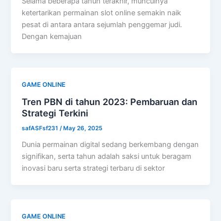
Selama beberapa tahun terakhir, munculnya
ketertarikan permainan slot online semakin naik
pesat di antara antara sejumlah penggemar judi.
Dengan kemajuan
GAME ONLINE
Tren PBN di tahun 2023: Pembaruan dan
Strategi Terkini
safASFsf231
/
May 26, 2025
Dunia permainan digital sedang berkembang dengan
signifikan, serta tahun adalah saksi untuk beragam
inovasi baru serta strategi terbaru di sektor
GAME ONLINE