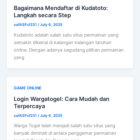
Bagaimana Mendaftar di Kudatoto:
Langkah secara Step
safASFsf231
/
July 6, 2025
Kudatoto adalah salah satu situs permainan yang
semakin dikenal di kalangan kalangan taruhan
online. Dengan adanya segudang pilihan permainan
yang
GAME ONLINE
Login Wargatogel: Cara Mudah dan
Terpercaya
safASFsf231
/
July 6, 2025
Warga Togel telah menjadi salah satu situs yang
banyak diminati di antara penggemar permainan