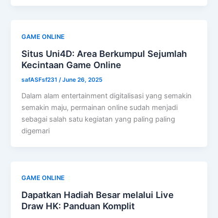
GAME ONLINE
Situs Uni4D: Area Berkumpul Sejumlah
Kecintaan Game Online
safASFsf231
/
June 26, 2025
Dalam alam entertainment digitalisasi yang semakin
semakin maju, permainan online sudah menjadi
sebagai salah satu kegiatan yang paling paling
digemari
GAME ONLINE
Dapatkan Hadiah Besar melalui Live
Draw HK: Panduan Komplit