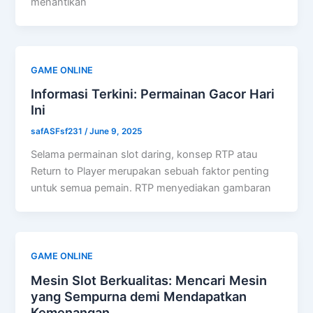
menantikan
GAME ONLINE
Informasi Terkini: Permainan Gacor Hari
Ini
safASFsf231
/
June 9, 2025
Selama permainan slot daring, konsep RTP atau
Return to Player merupakan sebuah faktor penting
untuk semua pemain. RTP menyediakan gambaran
GAME ONLINE
Mesin Slot Berkualitas: Mencari Mesin
yang Sempurna demi Mendapatkan
Kemenangan