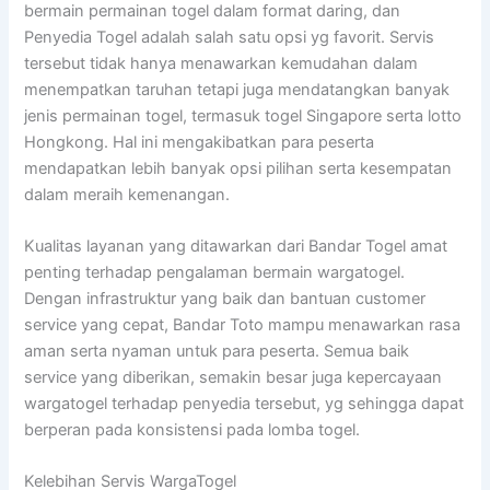
bermain permainan togel dalam format daring, dan
Penyedia Togel adalah salah satu opsi yg favorit. Servis
tersebut tidak hanya menawarkan kemudahan dalam
menempatkan taruhan tetapi juga mendatangkan banyak
jenis permainan togel, termasuk togel Singapore serta lotto
Hongkong. Hal ini mengakibatkan para peserta
mendapatkan lebih banyak opsi pilihan serta kesempatan
dalam meraih kemenangan.
Kualitas layanan yang ditawarkan dari Bandar Togel amat
penting terhadap pengalaman bermain wargatogel.
Dengan infrastruktur yang baik dan bantuan customer
service yang cepat, Bandar Toto mampu menawarkan rasa
aman serta nyaman untuk para peserta. Semua baik
service yang diberikan, semakin besar juga kepercayaan
wargatogel terhadap penyedia tersebut, yg sehingga dapat
berperan pada konsistensi pada lomba togel.
Kelebihan Servis WargaTogel