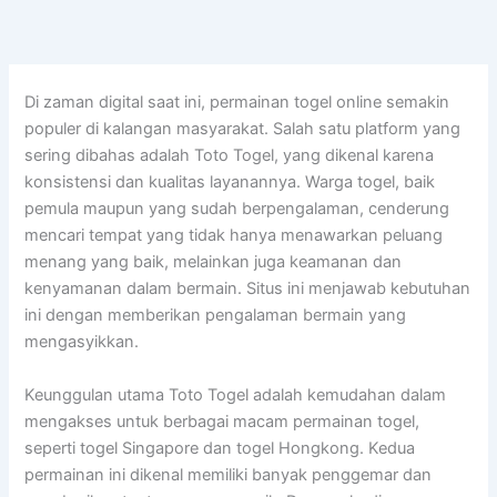
Skip
to
content
Di zaman digital saat ini, permainan togel online semakin
populer di kalangan masyarakat. Salah satu platform yang
sering dibahas adalah Toto Togel, yang dikenal karena
konsistensi dan kualitas layanannya. Warga togel, baik
pemula maupun yang sudah berpengalaman, cenderung
mencari tempat yang tidak hanya menawarkan peluang
menang yang baik, melainkan juga keamanan dan
kenyamanan dalam bermain. Situs ini menjawab kebutuhan
ini dengan memberikan pengalaman bermain yang
mengasyikkan.
Keunggulan utama Toto Togel adalah kemudahan dalam
mengakses untuk berbagai macam permainan togel,
seperti togel Singapore dan togel Hongkong. Kedua
permainan ini dikenal memiliki banyak penggemar dan