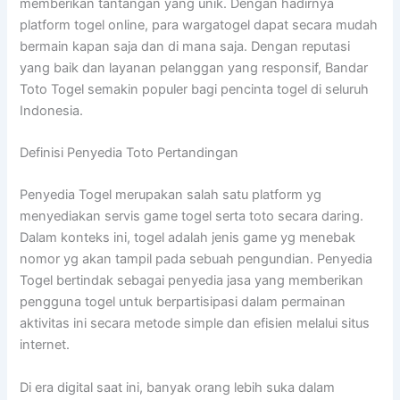
memberikan tantangan yang unik. Dengan hadirnya
platform togel online, para wargatogel dapat secara mudah
bermain kapan saja dan di mana saja. Dengan reputasi
yang baik dan layanan pelanggan yang responsif, Bandar
Toto Togel semakin populer bagi pencinta togel di seluruh
Indonesia.
Definisi Penyedia Toto Pertandingan
Penyedia Togel merupakan salah satu platform yg
menyediakan servis game togel serta toto secara daring.
Dalam konteks ini, togel adalah jenis game yg menebak
nomor yg akan tampil pada sebuah pengundian. Penyedia
Togel bertindak sebagai penyedia jasa yang memberikan
pengguna togel untuk berpartisipasi dalam permainan
aktivitas ini secara metode simple dan efisien melalui situs
internet.
Di era digital saat ini, banyak orang lebih suka dalam