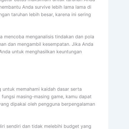
embantu Anda survive lebih lama lama di
n taruhan lebih besar, karena ini sering
lupa mencoba menganalisis tindakan dan pola
mahan dan mengambil kesempatan. Jika Anda
i Anda untuk menghasilkan keuntungan
ng untuk memahami kaidah dasar serta
ra fungsi masing-masing game, kamu dapat
i yang dipakai oleh pengguna berpengalaman
iri sendiri dan tidak melebihi budget yang