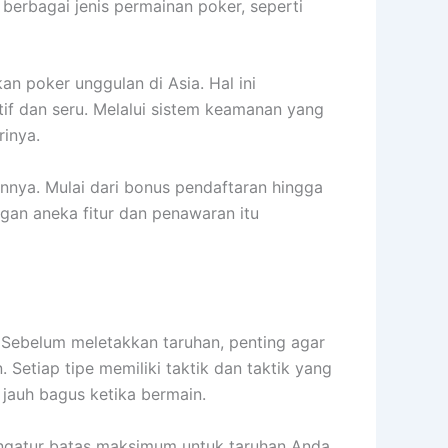
rbagai jenis permainan poker, seperti
n poker unggulan di Asia. Hal ini
f dan seru. Melalui sistem keamanan yang
rinya.
nya. Mulai dari bonus pendaftaran hingga
an aneka fitur dan penawaran itu
 Sebelum meletakkan taruhan, penting agar
Setiap tipe memiliki taktik dan taktik yang
auh bagus ketika bermain.
gatur batas maksimum untuk taruhan Anda