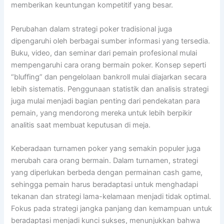
memberikan keuntungan kompetitif yang besar.
Perubahan dalam strategi poker tradisional juga
dipengaruhi oleh berbagai sumber informasi yang tersedia.
Buku, video, dan seminar dari pemain profesional mulai
mempengaruhi cara orang bermain poker. Konsep seperti
“bluffing” dan pengelolaan bankroll mulai diajarkan secara
lebih sistematis. Penggunaan statistik dan analisis strategi
juga mulai menjadi bagian penting dari pendekatan para
pemain, yang mendorong mereka untuk lebih berpikir
analitis saat membuat keputusan di meja.
Keberadaan turnamen poker yang semakin populer juga
merubah cara orang bermain. Dalam turnamen, strategi
yang diperlukan berbeda dengan permainan cash game,
sehingga pemain harus beradaptasi untuk menghadapi
tekanan dan strategi lama-kelamaan menjadi tidak optimal.
Fokus pada strategi jangka panjang dan kemampuan untuk
beradaptasi menjadi kunci sukses, menunjukkan bahwa