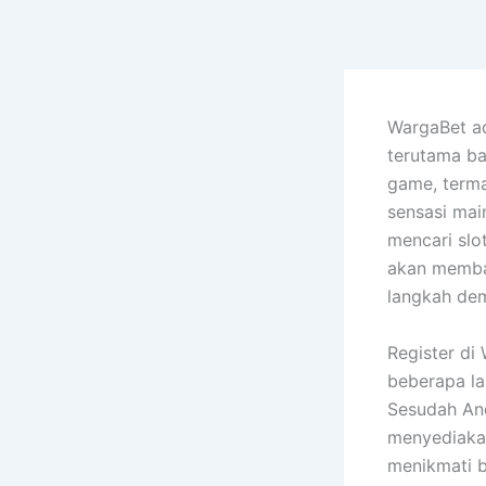
Skip
to
content
WargaBet ad
terutama ba
game, terma
sensasi mai
mencari slo
akan memba
langkah dem
Register di
beberapa l
Sesudah And
menyediaka
menikmati b