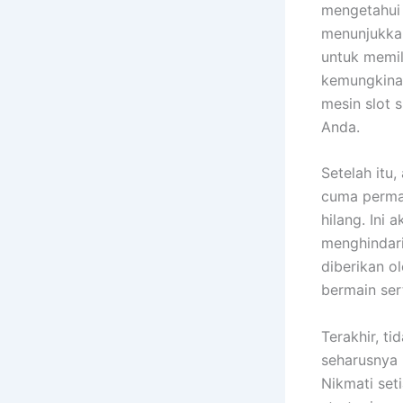
mengetahui 
menunjukka
untuk memil
kemungkinan
mesin slot
Anda.
Setelah itu
cuma perma
hilang. Ini
menghindari
diberikan o
bermain se
Terakhir, t
seharusnya 
Nikmati set