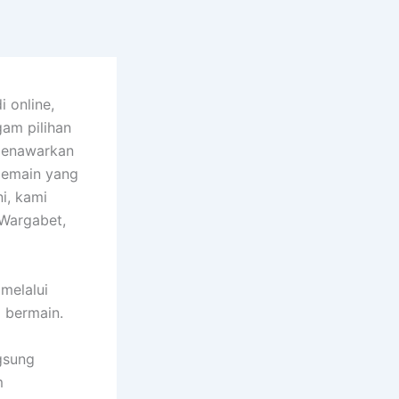
 online,
am pilihan
 menawarkan
pemain yang
i, kami
Wargabet,
melalui
 bermain.
gsung
m