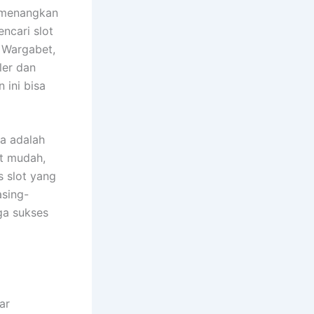
memenangkan
ncari slot
 Wargabet,
ler dan
ini bisa
ma adalah
t mudah,
s slot yang
asing-
ga sukses
ar