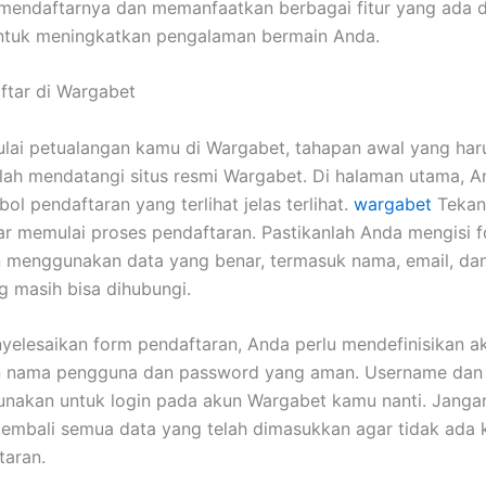
endaftarnya dan memanfaatkan berbagai fitur yang ada d
untuk meningkatkan pengalaman bermain Anda.
ftar di Wargabet
lai petualangan kamu di Wargabet, tahapan awal yang har
ah mendatangi situs resmi Wargabet. Di halaman utama, A
ol pendaftaran yang terlihat jelas terlihat.
wargabet
Tekan
ar memulai proses pendaftaran. Pastikanlah Anda mengisi 
n menggunakan data yang benar, termasuk nama, email, da
g masih bisa dihubungi.
yelesaikan form pendaftaran, Anda perlu mendefinisikan 
 nama pengguna dan password yang aman. Username dan
gunakan untuk login pada akun Wargabet kamu nanti. Janga
mbali semua data yang telah dimasukkan agar tidak ada 
taran.