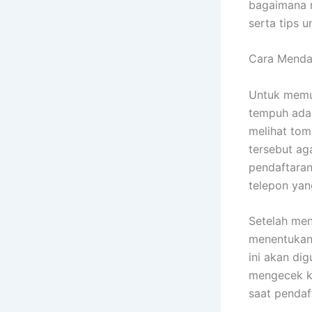
bagaimana m
serta tips 
Cara Menda
Untuk memu
tempuh adal
melihat tomb
tersebut ag
pendaftara
telepon yan
Setelah men
menentukan
ini akan di
mengecek ke
saat pendaf