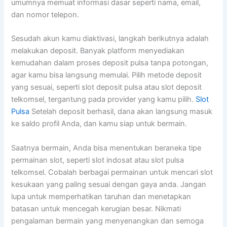
umumnya memuat informasi dasar seperti nama, email,
dan nomor telepon.
Sesudah akun kamu diaktivasi, langkah berikutnya adalah
melakukan deposit. Banyak platform menyediakan
kemudahan dalam proses deposit pulsa tanpa potongan,
agar kamu bisa langsung memulai. Pilih metode deposit
yang sesuai, seperti slot deposit pulsa atau slot deposit
telkomsel, tergantung pada provider yang kamu pilih.
Slot
Pulsa
Setelah deposit berhasil, dana akan langsung masuk
ke saldo profil Anda, dan kamu siap untuk bermain.
Saatnya bermain, Anda bisa menentukan beraneka tipe
permainan slot, seperti slot indosat atau slot pulsa
telkomsel. Cobalah berbagai permainan untuk mencari slot
kesukaan yang paling sesuai dengan gaya anda. Jangan
lupa untuk memperhatikan taruhan dan menetapkan
batasan untuk mencegah kerugian besar. Nikmati
pengalaman bermain yang menyenangkan dan semoga