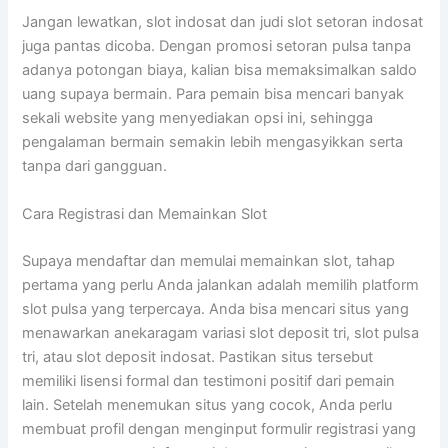
Jangan lewatkan, slot indosat dan judi slot setoran indosat
juga pantas dicoba. Dengan promosi setoran pulsa tanpa
adanya potongan biaya, kalian bisa memaksimalkan saldo
uang supaya bermain. Para pemain bisa mencari banyak
sekali website yang menyediakan opsi ini, sehingga
pengalaman bermain semakin lebih mengasyikkan serta
tanpa dari gangguan.
Cara Registrasi dan Memainkan Slot
Supaya mendaftar dan memulai memainkan slot, tahap
pertama yang perlu Anda jalankan adalah memilih platform
slot pulsa yang terpercaya. Anda bisa mencari situs yang
menawarkan anekaragam variasi slot deposit tri, slot pulsa
tri, atau slot deposit indosat. Pastikan situs tersebut
memiliki lisensi formal dan testimoni positif dari pemain
lain. Setelah menemukan situs yang cocok, Anda perlu
membuat profil dengan menginput formulir registrasi yang