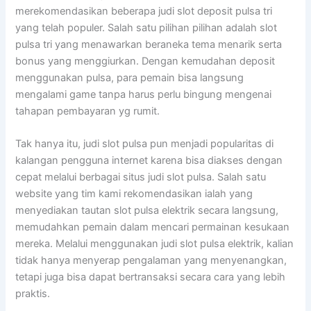
merekomendasikan beberapa judi slot deposit pulsa tri
yang telah populer. Salah satu pilihan pilihan adalah slot
pulsa tri yang menawarkan beraneka tema menarik serta
bonus yang menggiurkan. Dengan kemudahan deposit
menggunakan pulsa, para pemain bisa langsung
mengalami game tanpa harus perlu bingung mengenai
tahapan pembayaran yg rumit.
Tak hanya itu, judi slot pulsa pun menjadi popularitas di
kalangan pengguna internet karena bisa diakses dengan
cepat melalui berbagai situs judi slot pulsa. Salah satu
website yang tim kami rekomendasikan ialah yang
menyediakan tautan slot pulsa elektrik secara langsung,
memudahkan pemain dalam mencari permainan kesukaan
mereka. Melalui menggunakan judi slot pulsa elektrik, kalian
tidak hanya menyerap pengalaman yang menyenangkan,
tetapi juga bisa dapat bertransaksi secara cara yang lebih
praktis.