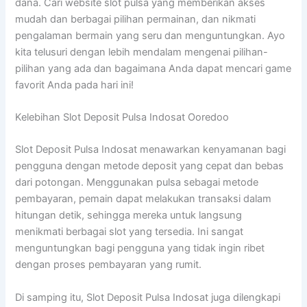
dana. Cari website slot pulsa yang memberikan akses
mudah dan berbagai pilihan permainan, dan nikmati
pengalaman bermain yang seru dan menguntungkan. Ayo
kita telusuri dengan lebih mendalam mengenai pilihan-
pilihan yang ada dan bagaimana Anda dapat mencari game
favorit Anda pada hari ini!
Kelebihan Slot Deposit Pulsa Indosat Ooredoo
Slot Deposit Pulsa Indosat menawarkan kenyamanan bagi
pengguna dengan metode deposit yang cepat dan bebas
dari potongan. Menggunakan pulsa sebagai metode
pembayaran, pemain dapat melakukan transaksi dalam
hitungan detik, sehingga mereka untuk langsung
menikmati berbagai slot yang tersedia. Ini sangat
menguntungkan bagi pengguna yang tidak ingin ribet
dengan proses pembayaran yang rumit.
Di samping itu, Slot Deposit Pulsa Indosat juga dilengkapi