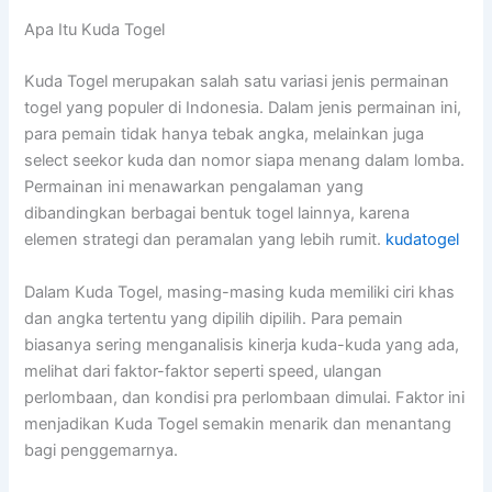
Apa Itu Kuda Togel
Kuda Togel merupakan salah satu variasi jenis permainan
togel yang populer di Indonesia. Dalam jenis permainan ini,
para pemain tidak hanya tebak angka, melainkan juga
select seekor kuda dan nomor siapa menang dalam lomba.
Permainan ini menawarkan pengalaman yang
dibandingkan berbagai bentuk togel lainnya, karena
elemen strategi dan peramalan yang lebih rumit.
kudatogel
Dalam Kuda Togel, masing-masing kuda memiliki ciri khas
dan angka tertentu yang dipilih dipilih. Para pemain
biasanya sering menganalisis kinerja kuda-kuda yang ada,
melihat dari faktor-faktor seperti speed, ulangan
perlombaan, dan kondisi pra perlombaan dimulai. Faktor ini
menjadikan Kuda Togel semakin menarik dan menantang
bagi penggemarnya.