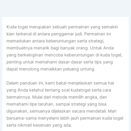
Skip
to
content
Kuda togel merupakan sebuah permainan yang semakin
kian terkenal di antara penggemar judi. Permainan ini
memadukan antara keberuntungan serta strategi,
membuatnya menarik bagi banyak orang. Untuk Anda
yang berkeinginan mencoba keberuntungan di kuda togel,
penting untuk memahami dasar-dasar serta tips yang
dapat menolong menaikkan peluang untung.
Dalam panduan ini, kami bakal menjelaskan semua hal
yang Anda ketahui tentang soal kudatogel serta cara
bermainnya. Mulai dari metode memilih angka, dan
memahami tipe taruhan, sampai strategi yang bisa
digunakan, semuanya dijelaskan secara mendetail. Mari
bersama-sama menyelami lebih jauh permainan kuda togel
serta nikmati keseruan yang ada.