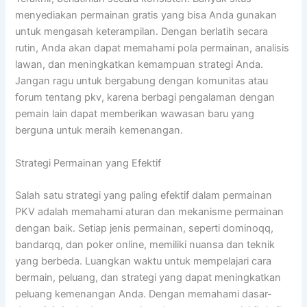
menyediakan permainan gratis yang bisa Anda gunakan
untuk mengasah keterampilan. Dengan berlatih secara
rutin, Anda akan dapat memahami pola permainan, analisis
lawan, dan meningkatkan kemampuan strategi Anda.
Jangan ragu untuk bergabung dengan komunitas atau
forum tentang pkv, karena berbagi pengalaman dengan
pemain lain dapat memberikan wawasan baru yang
berguna untuk meraih kemenangan.
Strategi Permainan yang Efektif
Salah satu strategi yang paling efektif dalam permainan
PKV adalah memahami aturan dan mekanisme permainan
dengan baik. Setiap jenis permainan, seperti dominoqq,
bandarqq, dan poker online, memiliki nuansa dan teknik
yang berbeda. Luangkan waktu untuk mempelajari cara
bermain, peluang, dan strategi yang dapat meningkatkan
peluang kemenangan Anda. Dengan memahami dasar-