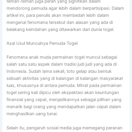
teman-teman juga peran yang signifikan dalam
mendorong pemuda agar lebih dalam berpartisipasi. Dalam
artikel ini, para penulis akan membedah lebih dalam
mengenai fenomena tersebut dan alasan yang ada di
belakang keindahan yang ditawarkan dari dunia togel.
Asal Usul Munculnya Pemuda Togel
Fenomena anak muda permainan togel muncul sebagai
salah satu satu aspek dalam tradisi judi judi yang ada di
Indonesia. Sudah lama sekali, toto gelap atau bentuk
sebuah aktivitas yang di kalangan di kalangan masyarakat
luas, khususnya di antara pemuda. Minat pada permainan
togel sering kali dipicu oleh ekspektasi akan keuntungan
finansial yang cepat, menjadikannya sebagai pilihan yang
menarik bagi orang yang mendapatkan jalan cepat dalam
menghasilkan uang tunai.
Selain itu, pengaruh sosial media juga memegang peranan