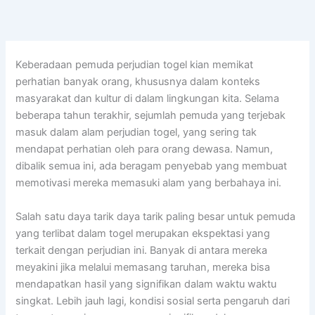
Skip
to
content
Keberadaan pemuda perjudian togel kian memikat
perhatian banyak orang, khususnya dalam konteks
masyarakat dan kultur di dalam lingkungan kita. Selama
beberapa tahun terakhir, sejumlah pemuda yang terjebak
masuk dalam alam perjudian togel, yang sering tak
mendapat perhatian oleh para orang dewasa. Namun,
dibalik semua ini, ada beragam penyebab yang membuat
memotivasi mereka memasuki alam yang berbahaya ini.
Salah satu daya tarik daya tarik paling besar untuk pemuda
yang terlibat dalam togel merupakan ekspektasi yang
terkait dengan perjudian ini. Banyak di antara mereka
meyakini jika melalui memasang taruhan, mereka bisa
mendapatkan hasil yang signifikan dalam waktu waktu
singkat. Lebih jauh lagi, kondisi sosial serta pengaruh dari