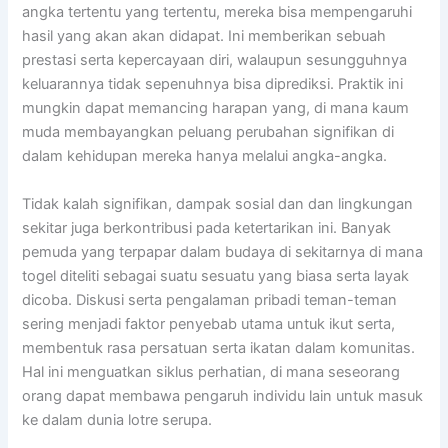
angka tertentu yang tertentu, mereka bisa mempengaruhi
hasil yang akan akan didapat. Ini memberikan sebuah
prestasi serta kepercayaan diri, walaupun sesungguhnya
keluarannya tidak sepenuhnya bisa diprediksi. Praktik ini
mungkin dapat memancing harapan yang, di mana kaum
muda membayangkan peluang perubahan signifikan di
dalam kehidupan mereka hanya melalui angka-angka.
Tidak kalah signifikan, dampak sosial dan dan lingkungan
sekitar juga berkontribusi pada ketertarikan ini. Banyak
pemuda yang terpapar dalam budaya di sekitarnya di mana
togel diteliti sebagai suatu sesuatu yang biasa serta layak
dicoba. Diskusi serta pengalaman pribadi teman-teman
sering menjadi faktor penyebab utama untuk ikut serta,
membentuk rasa persatuan serta ikatan dalam komunitas.
Hal ini menguatkan siklus perhatian, di mana seseorang
orang dapat membawa pengaruh individu lain untuk masuk
ke dalam dunia lotre serupa.