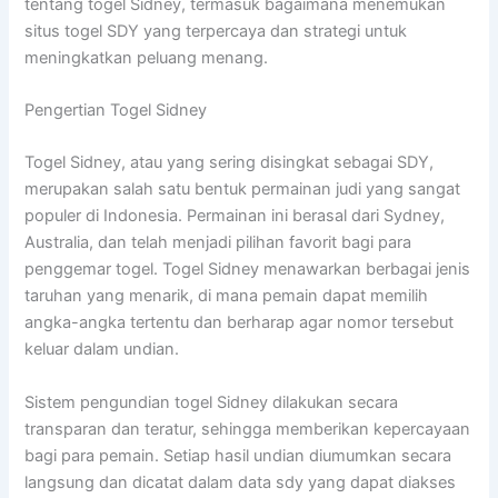
tentang togel Sidney, termasuk bagaimana menemukan
situs togel SDY yang terpercaya dan strategi untuk
meningkatkan peluang menang.
Pengertian Togel Sidney
Togel Sidney, atau yang sering disingkat sebagai SDY,
merupakan salah satu bentuk permainan judi yang sangat
populer di Indonesia. Permainan ini berasal dari Sydney,
Australia, dan telah menjadi pilihan favorit bagi para
penggemar togel. Togel Sidney menawarkan berbagai jenis
taruhan yang menarik, di mana pemain dapat memilih
angka-angka tertentu dan berharap agar nomor tersebut
keluar dalam undian.
Sistem pengundian togel Sidney dilakukan secara
transparan dan teratur, sehingga memberikan kepercayaan
bagi para pemain. Setiap hasil undian diumumkan secara
langsung dan dicatat dalam data sdy yang dapat diakses