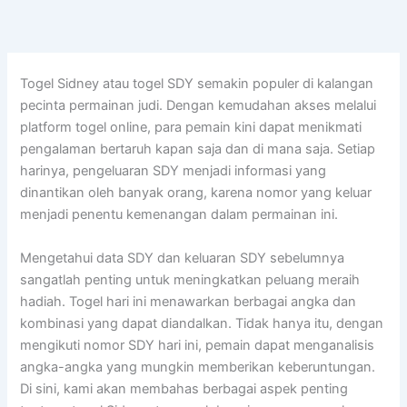
Skip
to
content
Togel Sidney atau togel SDY semakin populer di kalangan
pecinta permainan judi. Dengan kemudahan akses melalui
platform togel online, para pemain kini dapat menikmati
pengalaman bertaruh kapan saja dan di mana saja. Setiap
harinya, pengeluaran SDY menjadi informasi yang
dinantikan oleh banyak orang, karena nomor yang keluar
menjadi penentu kemenangan dalam permainan ini.
Mengetahui data SDY dan keluaran SDY sebelumnya
sangatlah penting untuk meningkatkan peluang meraih
hadiah. Togel hari ini menawarkan berbagai angka dan
kombinasi yang dapat diandalkan. Tidak hanya itu, dengan
mengikuti nomor SDY hari ini, pemain dapat menganalisis
angka-angka yang mungkin memberikan keberuntungan.
Di sini, kami akan membahas berbagai aspek penting