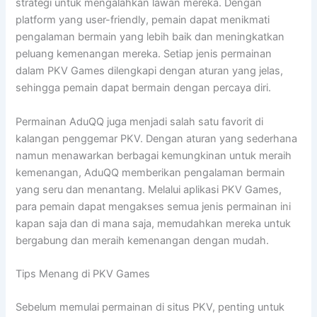
strategi untuk mengalahkan lawan mereka. Dengan
platform yang user-friendly, pemain dapat menikmati
pengalaman bermain yang lebih baik dan meningkatkan
peluang kemenangan mereka. Setiap jenis permainan
dalam PKV Games dilengkapi dengan aturan yang jelas,
sehingga pemain dapat bermain dengan percaya diri.
Permainan AduQQ juga menjadi salah satu favorit di
kalangan penggemar PKV. Dengan aturan yang sederhana
namun menawarkan berbagai kemungkinan untuk meraih
kemenangan, AduQQ memberikan pengalaman bermain
yang seru dan menantang. Melalui aplikasi PKV Games,
para pemain dapat mengakses semua jenis permainan ini
kapan saja dan di mana saja, memudahkan mereka untuk
bergabung dan meraih kemenangan dengan mudah.
Tips Menang di PKV Games
Sebelum memulai permainan di situs PKV, penting untuk