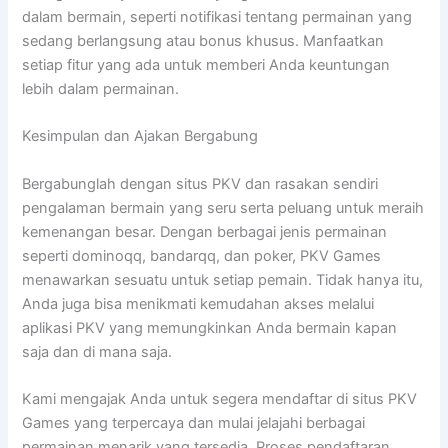
dalam bermain, seperti notifikasi tentang permainan yang
sedang berlangsung atau bonus khusus. Manfaatkan
setiap fitur yang ada untuk memberi Anda keuntungan
lebih dalam permainan.
Kesimpulan dan Ajakan Bergabung
Bergabunglah dengan situs PKV dan rasakan sendiri
pengalaman bermain yang seru serta peluang untuk meraih
kemenangan besar. Dengan berbagai jenis permainan
seperti dominoqq, bandarqq, dan poker, PKV Games
menawarkan sesuatu untuk setiap pemain. Tidak hanya itu,
Anda juga bisa menikmati kemudahan akses melalui
aplikasi PKV yang memungkinkan Anda bermain kapan
saja dan di mana saja.
Kami mengajak Anda untuk segera mendaftar di situs PKV
Games yang terpercaya dan mulai jelajahi berbagai
permainan menarik yang tersedia. Proses pendaftaran