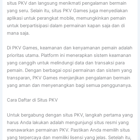
situs PKV dan langsung menikmati pengalaman bermain
yang seru. Selain itu, situs PKV Games juga menyediakan
aplikasi untuk perangkat mobile, memungkinkan pemain
untuk berpartisipasi dalam permainan kapan saja dan di
mana saja.
Di PKV Games, keamanan dan kenyamanan pemain adalah
prioritas utama. Platform ini menerapkan sistem keamanan
yang canggih untuk melindungi data dan transaksi para
pemain. Dengan berbagai opsi permainan dan sistem yang
transparan, PKV Games menjanjikan pengalaman bermain
yang aman dan menyenangkan bagi semua penggunanya.
Cara Daftar di Situs PKV
Untuk bergabung dengan situs PKV, langkah pertama yang
harus Anda lakukan adalah mengunjungi situs resmi yang
menawarkan permainan PKV. Pastikan Anda memilih situs
yang terpercaya dan memiliki lisensi yang jelas. Setelah itu,