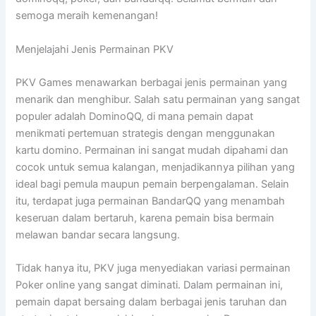
semoga meraih kemenangan!
Menjelajahi Jenis Permainan PKV
PKV Games menawarkan berbagai jenis permainan yang
menarik dan menghibur. Salah satu permainan yang sangat
populer adalah DominoQQ, di mana pemain dapat
menikmati pertemuan strategis dengan menggunakan
kartu domino. Permainan ini sangat mudah dipahami dan
cocok untuk semua kalangan, menjadikannya pilihan yang
ideal bagi pemula maupun pemain berpengalaman. Selain
itu, terdapat juga permainan BandarQQ yang menambah
keseruan dalam bertaruh, karena pemain bisa bermain
melawan bandar secara langsung.
Tidak hanya itu, PKV juga menyediakan variasi permainan
Poker online yang sangat diminati. Dalam permainan ini,
pemain dapat bersaing dalam berbagai jenis taruhan dan