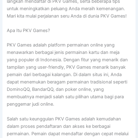
langkah mendaftar di PKV Games, serta beberapa tips
untuk meningkatkan peluang Anda meraih kemenangan.
Mari kita mulai perjalanan seru Anda di dunia PKV Games!
Apa Itu PKV Games?
PKV Games adalah platform permainan online yang
menawarkan berbagai jenis permainan kartu dan meja
yang populer di Indonesia. Dengan fitur yang menarik dan
tampilan yang user-friendly, PKV Games menarik banyak
pemain dari berbagai kalangan. Di dalam situs ini, Anda
dapat menemukan beragam permainan tradisional seperti
DominoQQ, BandarQQ, dan poker online, yang
membuatnya menjadi salah satu pilihan utama bagi para
penggemar judi online.
Salah satu keunggulan PKV Games adalah kemudahan
dalam proses pendaftaran dan akses ke berbagai
permainan. Pemain dapat mendaftar dengan cepat melalui