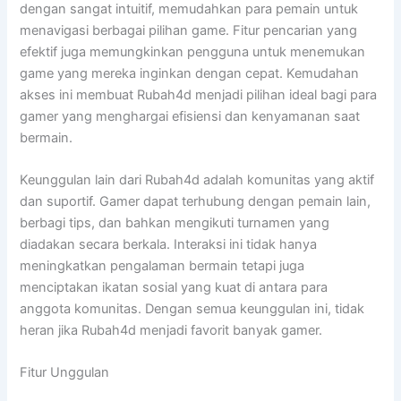
dengan sangat intuitif, memudahkan para pemain untuk
menavigasi berbagai pilihan game. Fitur pencarian yang
efektif juga memungkinkan pengguna untuk menemukan
game yang mereka inginkan dengan cepat. Kemudahan
akses ini membuat Rubah4d menjadi pilihan ideal bagi para
gamer yang menghargai efisiensi dan kenyamanan saat
bermain.
Keunggulan lain dari Rubah4d adalah komunitas yang aktif
dan suportif. Gamer dapat terhubung dengan pemain lain,
berbagi tips, dan bahkan mengikuti turnamen yang
diadakan secara berkala. Interaksi ini tidak hanya
meningkatkan pengalaman bermain tetapi juga
menciptakan ikatan sosial yang kuat di antara para
anggota komunitas. Dengan semua keunggulan ini, tidak
heran jika Rubah4d menjadi favorit banyak gamer.
Fitur Unggulan