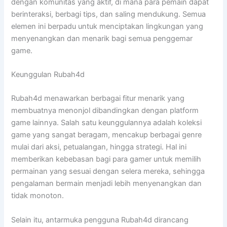
dengan komunitas yang aktif, di mana para pemain dapat
berinteraksi, berbagi tips, dan saling mendukung. Semua
elemen ini berpadu untuk menciptakan lingkungan yang
menyenangkan dan menarik bagi semua penggemar
game.
Keunggulan Rubah4d
Rubah4d menawarkan berbagai fitur menarik yang
membuatnya menonjol dibandingkan dengan platform
game lainnya. Salah satu keunggulannya adalah koleksi
game yang sangat beragam, mencakup berbagai genre
mulai dari aksi, petualangan, hingga strategi. Hal ini
memberikan kebebasan bagi para gamer untuk memilih
permainan yang sesuai dengan selera mereka, sehingga
pengalaman bermain menjadi lebih menyenangkan dan
tidak monoton.
Selain itu, antarmuka pengguna Rubah4d dirancang