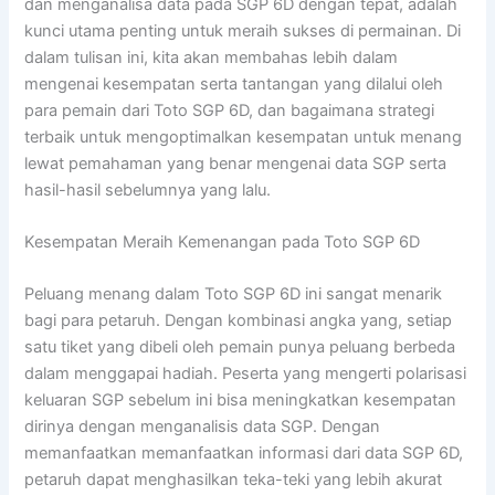
dan menganalisa data pada SGP 6D dengan tepat, adalah
kunci utama penting untuk meraih sukses di permainan. Di
dalam tulisan ini, kita akan membahas lebih dalam
mengenai kesempatan serta tantangan yang dilalui oleh
para pemain dari Toto SGP 6D, dan bagaimana strategi
terbaik untuk mengoptimalkan kesempatan untuk menang
lewat pemahaman yang benar mengenai data SGP serta
hasil-hasil sebelumnya yang lalu.
Kesempatan Meraih Kemenangan pada Toto SGP 6D
Peluang menang dalam Toto SGP 6D ini sangat menarik
bagi para petaruh. Dengan kombinasi angka yang, setiap
satu tiket yang dibeli oleh pemain punya peluang berbeda
dalam menggapai hadiah. Peserta yang mengerti polarisasi
keluaran SGP sebelum ini bisa meningkatkan kesempatan
dirinya dengan menganalisis data SGP. Dengan
memanfaatkan memanfaatkan informasi dari data SGP 6D,
petaruh dapat menghasilkan teka-teki yang lebih akurat