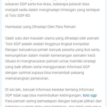
keluaran SGP serta live draw, beberapa petaruh bisa
menjadi sedia dalam menghadapi rintangan yang terdapat
di Toto SGP 6D.
Hambatan yang Dihadapi Oleh Para Pemain
Salah satu dari masalah utama yang dihadapi oleh pemain
Toto SGP adalah adalah tingginya tingkat kompetisi.
Dengan banyaknya jumlah banyak peserta yang ikut serta,
kemungkinan dalam meraih kemenangan semakin kecil.
Situasi ini mengharuskan pemain untuk memiliki strategi
yang baik efisien serta menggunakan informasi SGP
dengan optimal supaya bisa menambah peluang
memenangkan pertaruhan.
Di sisi lain, banyak informasi beredar tentang informasi
SGP tidak saja bisa menimbulkan kebingungan.
toto sgp
Para pemain sering berhadapan dengan banyak pilihan dari
beberapa sumber data yang berlainan, dan tidak semuanya