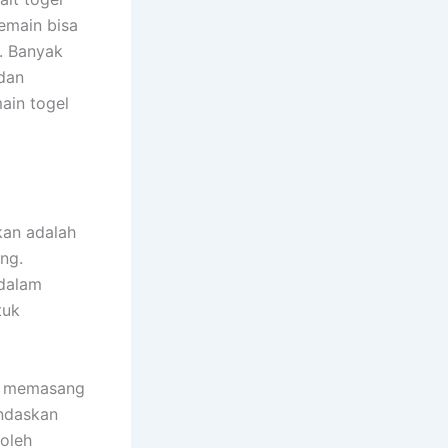
emain bisa
a. Banyak
dan
ain togel
kan adalah
ng.
 dalam
tuk
ar memasang
andaskan
boleh