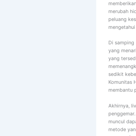
memberikan
merubah hid
peluang ke
mengetahui 
Di samping
yang menari
yang tersed
memenangka
sedikit keb
Komunitas H
membantu pe
Akhirnya, 
penggemar.
muncul dap
metode yan