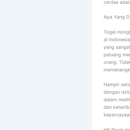
cerdas adal
Apa Yang D
Togel Hongk
di Indonesi
yang sangat
peluang men
orang. Tida
memenangka
Hampir seti
dengan isti
dalam melih
dan keterli
kepercayaan
HK Pools me