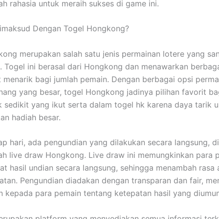
ah rahasia untuk meraih sukses di game ini.
imaksud Dengan Togel Hongkong?
ong merupakan salah satu jenis permainan lotere yang sa
a. Togel ini berasal dari Hongkong dan menawarkan berbaga
 menarik bagi jumlah pemain. Dengan berbagai opsi perma
ang yang besar, togel Hongkong jadinya pilihan favorit b
k sedikit yang ikut serta dalam togel hk karena daya tarik 
n hadiah besar.
ap hari, ada pengundian yang dilakukan secara langsung, d
lah live draw Hongkong. Live draw ini memungkinkan para 
at hasil undian secara langsung, sehingga menambah rasa
batan. Pengundian diadakan dengan transparan dan fair, m
 kepada para pemain tentang ketepatan hasil yang diumu
rupakan platform yang menyediakan semua informasi terka