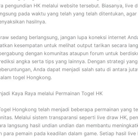
ra pengundian HK melalui website tersebut. Biasanya, live d
angsung pada waktu yang telah yang telah ditentukan, aga
nyaksikan hasilnya.
 draw sedang berlangsung, jangan lupa koneksi internet Anda
watkan kesempatan untuk melihat output tarikan secara lan
bergabung dengan komunitas ataupun forum untuk berdisk
ediksi angka serta tips yang lainnya. Dengan strategi yang
beruntungan, Anda dapat menjadi salah satu di antara jut
dalam togel Hongkong.
jadi Kaya Raya melalui Permainan Togel HK
ogel Hongkong telah menjadi beberapa permainan yang te
itas. Melalui sistem transparansi seperti live draw HK, pe
ara langsung hasil undian undian dan membantu meningkat
 para pemain pada keadilan dalam game. Setiap hasil live