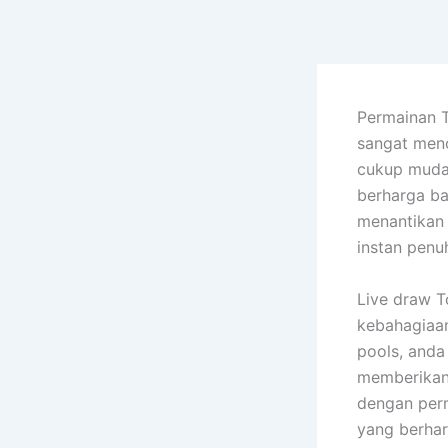
Skip
to
content
Permainan T
sangat meno
cukup muda
berharga ba
menantikan 
instan pen
Live draw 
kebahagiaan
pools, anda 
memberikan 
dengan perm
yang berhar