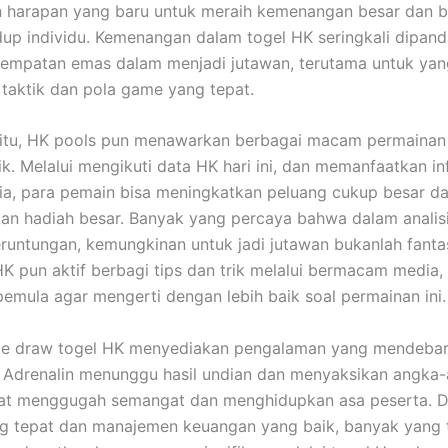
 harapan yang baru untuk meraih kemenangan besar dan b
up individu. Kemenangan dalam togel HK seringkali dipan
sempatan emas dalam menjadi jutawan, terutama untuk ya
taktik dan pola game yang tepat.
 itu, HK pools pun menawarkan berbagai macam permainan
k. Melalui mengikuti data HK hari ini, dan memanfaatkan in
ia, para pemain bisa meningkatkan peluang cukup besar d
n hadiah besar. Banyak yang percaya bahwa dalam analis
eruntungan, kemungkinan untuk jadi jutawan bukanlah fantas
K pun aktif berbagi tips dan trik melalui bermacam media,
mula agar mengerti dengan lebih baik soal permainan ini.
live draw togel HK menyediakan pengalaman yang mendeba
 Adrenalin menunggu hasil undian dan menyaksikan angka
at menggugah semangat dan menghidupkan asa peserta. 
g tepat dan manajemen keuangan yang baik, banyak yang 